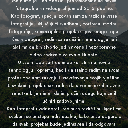
Moje ime je Lion Hodžić i profesionalno se bavim
fotografijom i videografijom od 2015. godine.
Kao fotograf, specijalizovan sam za različite vrste
fotografije, uključujući svadbenu, portretu, modnu
fotografiju, komercijalne projekte i još mnogo toga.
Kao videograf, radim sa različitim tehnologijama i
alatima da bih stvorio jedinstvene i nezaboravne
video sadržaje za svoje klijente.
U svom radu se trudim da koristim najnoviju
tehnologiju i opremu, kao i da stalno radim na svom
profesionalnom razvoju i usavršavanju svojih vještina.
U svakom projektu se trudim da stvorim nezaboravne
trenutke klijentima i da im pružim uslugu koja će ih
učiniti zadovoljnima.
Kao fotograf i videograf, radim sa različitim klijentima
i svakom se pristupa individualno, kako bi se osiguralo
da svaki projekat bude jedinstven i da odgovara